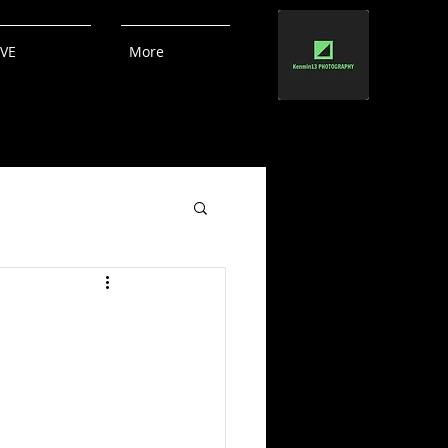
IVE
More