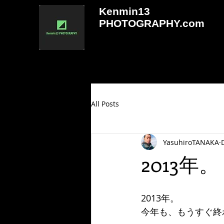
Kenmin13
PHOTOGRAPHY.com
All Posts
YasuhiroTANAKA
2013年。
2013年。 
今年も、もうすぐ終